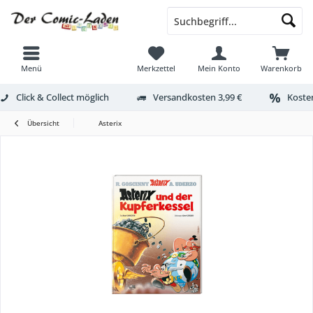
Menü
Merkzettel
Mein Konto
Warenkorb
Click & Collect möglich
Versandkosten 3,99 €
Kosten
Übersicht
Asterix