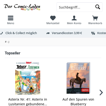
Menü
Merkzettel
Mein Konto
Warenkorb
Click & Collect möglich
Versandkosten 3,99 €
Kosten
# - J
Topseller
Asterix Nr. 41: Asterix in
Auf den Spuren von
Lusitanien gebundene...
Blueberry