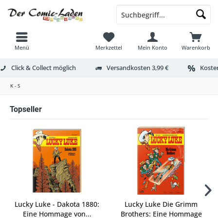
Menü
Merkzettel
Mein Konto
Warenkorb
Click & Collect möglich
Versandkosten 3,99 €
Kosten
K - S
Topseller
Lucky Luke - Dakota 1880:
Lucky Luke Die Grimm
Eine Hommage von...
Brothers: Eine Hommage