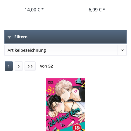
3
14,00 € *
6,99 € *
Filtern
1
von
52