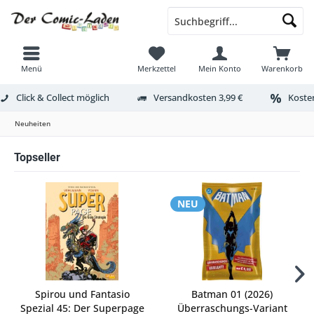
Menü
Merkzettel
Mein Konto
Warenkorb
Click & Collect möglich
Versandkosten 3,99 €
Kosten
Neuheiten
Topseller
NEU
Spirou und Fantasio
Batman 01 (2026)
Spezial 45: Der Superpage
Überraschungs-Variant