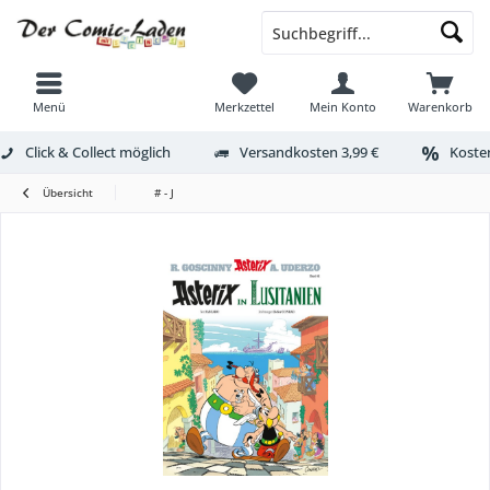
Menü
Merkzettel
Mein Konto
Warenkorb
Click & Collect möglich
Versandkosten 3,99 €
Kosten
Übersicht
# - J