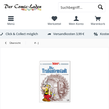
Menü
Merkzettel
Mein Konto
Warenkorb
Click & Collect möglich
Versandkosten 3,99 €
Kosten
Übersicht
# - J