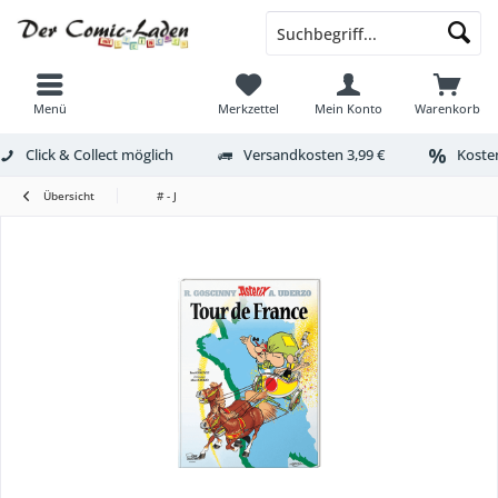
Menü
Merkzettel
Mein Konto
Warenkorb
Click & Collect möglich
Versandkosten 3,99 €
Kosten
Übersicht
# - J