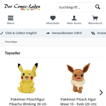
Menü
Merkzettel
Mein Konto
Warenkorb
Click & Collect möglich
Versandkosten 3,99 €
Kosten
Plüschfigur
Topseller
Pokémon Plüschfigur
Pokémon Plüsch Figur
Pikachu Winking 30 cm
Wave 10 - Evoli (20 cm)