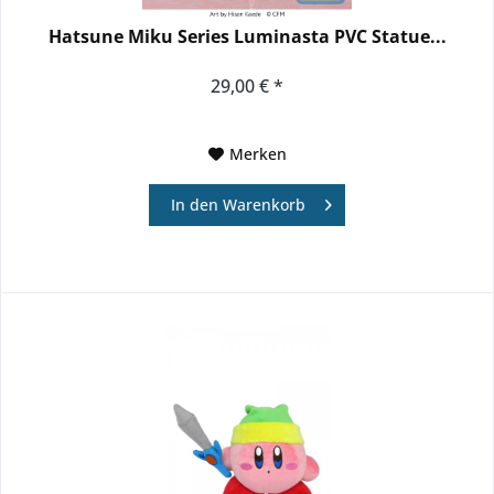
Hatsune Miku Series Luminasta PVC Statue...
29,00 € *
Merken
In den
Warenkorb