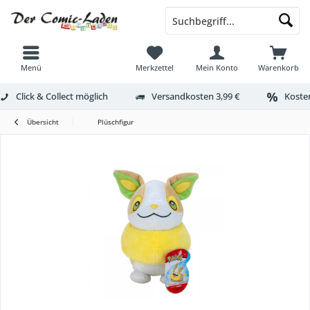
Menü
Merkzettel
Mein Konto
Warenkorb
Click & Collect möglich
Versandkosten 3,99 €
Kosten
Übersicht
Plüschfigur