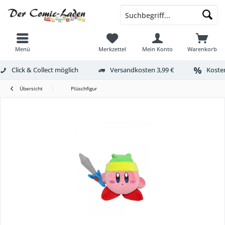
Menü
Merkzettel
Mein Konto
Warenkorb
Click & Collect möglich
Versandkosten 3,99 €
Kosten
Übersicht
Plüschfigur