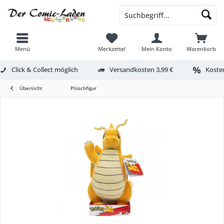
Menü
Merkzettel
Mein Konto
Warenkorb
Click & Collect möglich
Versandkosten 3,99 €
Kosten
Übersicht
Plüschfigur