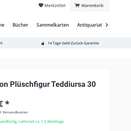
Merkzettel
Warenkorb
ne
Bücher
Sammelkarten
Antiquariat
Merchan

rt
14 Tage Geld-Zurück-Garantie
n Plüschfigur Teddiursa 30
€ *
l. Versandkosten
andfertig, Lieferzeit ca. 1-2 Werktage