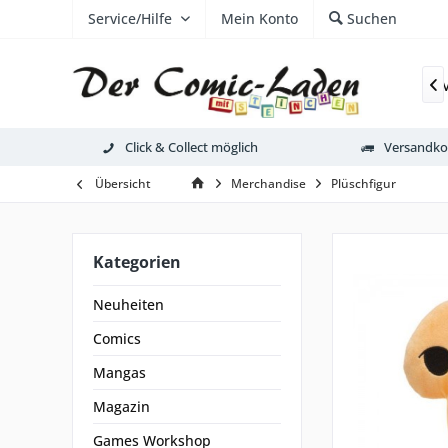
Service/Hilfe
Mein Konto
Suchen
Neuheiten
Comics

Click & Collect möglich
Versandkos
Übersicht
Merchandise
Plüschfigur
Kategorien
Neuheiten
Comics
Mangas
Magazin
Games Workshop