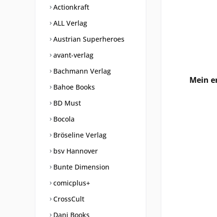
Actionkraft
ALL Verlag
Austrian Superheroes
avant-verlag
Bachmann Verlag
Mein er
Bahoe Books
BD Must
Bocola
Bröseline Verlag
bsv Hannover
Bunte Dimension
comicplus+
CrossCult
Dani Books