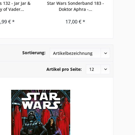
 132 - Jar Jar &
Star Wars Sonderband 183 -
Star Wars
y of Vader...
Doktor Aphra -...
Legac
,99 € *
17,00 € *
Sortierung:
Artikel pro Seite: