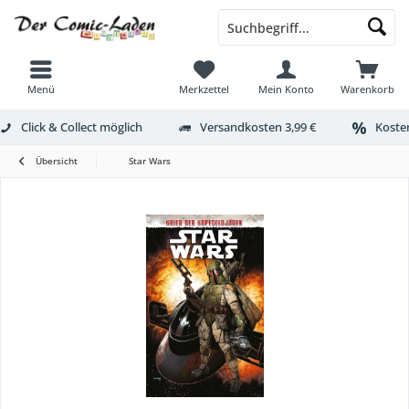
Menü
Merkzettel
Mein Konto
Warenkorb
Click & Collect möglich
Versandkosten 3,99 €
Kosten
Übersicht
Star Wars