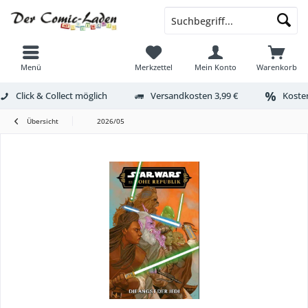
Menü
Merkzettel
Mein Konto
Warenkorb
Click & Collect möglich
Versandkosten 3,99 €
Kosten
Übersicht
2026/05