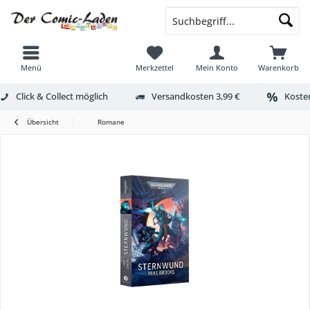
Menü
Merkzettel
Mein Konto
Warenkorb
Click & Collect möglich
Versandkosten 3,99 €
Kosten
Übersicht
Romane