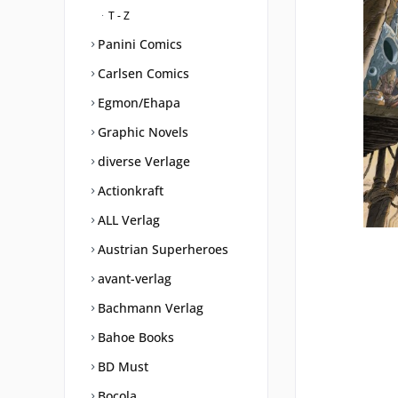
T - Z
Panini Comics
Carlsen Comics
Egmon/Ehapa
Graphic Novels
diverse Verlage
Actionkraft
ALL Verlag
Austrian Superheroes
avant-verlag
Bachmann Verlag
Bahoe Books
BD Must
Bocola