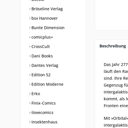
Bröseline Verlag
bsv Hannover
Bunte Dimension
comicplus+
Beschreibung
CrossCult
Dani Books
Das Jahr 277
Dantes Verlag
läuft den Ra
Edition 52
sind. Ihre R
Edition Moderne
Gegenzug für
intergalakti
Erko
kommt, als l
Finix-Comics
Fronten ein
ilovecomics
Mit »Orbital
Insektenhaus
intergalakti