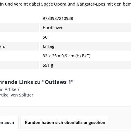
in und vereint dabei Space Opera und Gangster-Epos mit den be
9783987210938
Hardcover
:
56
en:
farbig
32 x 23 x 0,9 cm (HxBxT)
551 g
hrende Links zu "Outlaws 1"
m Artikel?
tikel von Splitter
en auch
Kunden haben sich ebenfalls angesehen