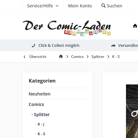
Service/Hilfe
Mein Konto
Suchen
Click & Collect möglich
Versandkos
Übersicht
Comics
Splitter
K - S
Kategorien
Neuheiten
Comics
Splitter
# - J
K - S