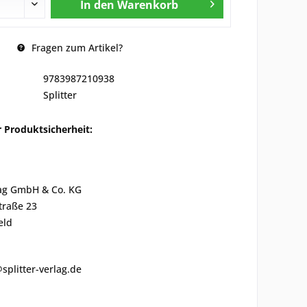
In den
Warenkorb
Fragen zum Artikel?
9783987210938
Splitter
 Produktsicherheit:
lag GmbH & Co. KG
traße 23
eld
@splitter-verlag.de