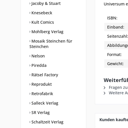
Jacoby & Stuart
Universum e
Knesebeck
ISBN:
Kult Comics
Einband:
Mohlberg Verlag
Seitenzahl
Mosaik Steinchen für
Abbildung
Steinchen
Format:
Nelson
Gewicht:
Piredda
Rätsel Factory
Weiterfü
Reprodukt
Fragen zu
Weitere Ar
Retrofabrik
Salleck Verlag
SR Verlag
Kunden kauft
Schaltzeit Verlag