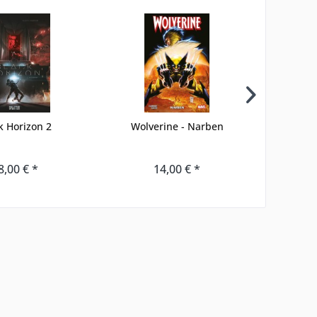
k Horizon 2
Wolverine - Narben
Spac
8,00 € *
14,00 € *