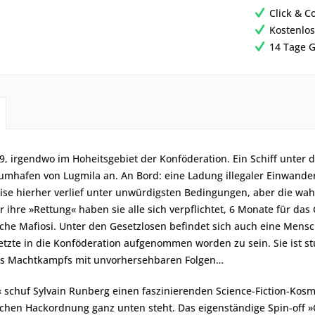
Click & C
Kostenlos
14 Tage G
9, irgendwo im Hoheitsgebiet der Konföderation. Ein Schiff unte
umhafen von Lugmila an. An Bord: eine Ladung illegaler Einwander
eise hierher verlief unter unwürdigsten Bedingungen, aber die wa
 ihre »Rettung« haben sie alle sich verpflichtet, 6 Monate für das G
sche Mafiosi. Unter den Gesetzlosen befindet sich auch eine Mensc
etzte in die Konföderation aufgenommen worden zu sein. Sie ist s
es Machtkampfs mit unvorhersehbaren Folgen…
« schuf Sylvain Runberg einen faszinierenden Science-Fiction-Kos
schen Hackordnung ganz unten steht. Das eigenständige Spin-off »