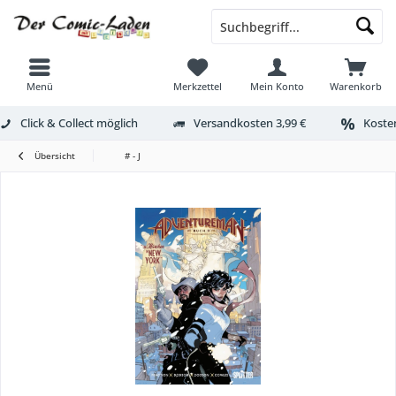
Menü
Merkzettel
Mein Konto
Warenkorb
Click & Collect möglich
Versandkosten 3,99 €
Kosten
Übersicht
# - J