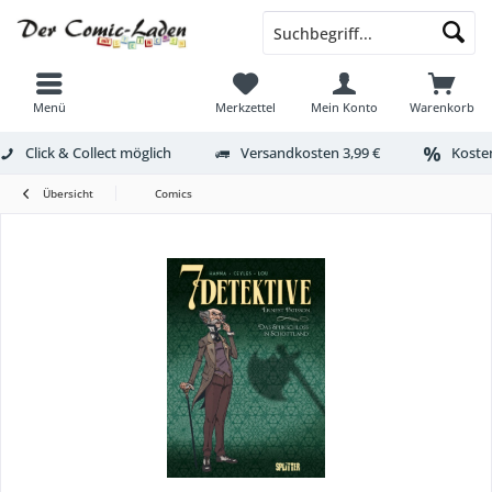
Menü
Merkzettel
Mein Konto
Warenkorb
Click & Collect möglich
Versandkosten 3,99 €
Kosten
Übersicht
Comics