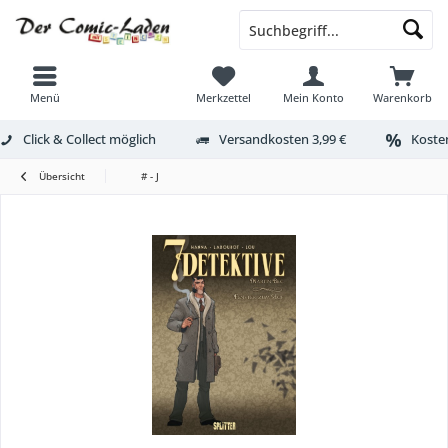
Menü
Merkzettel
Mein Konto
Warenkorb
Click & Collect möglich
Versandkosten 3,99 €
Kosten
Übersicht
# - J