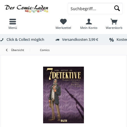
Menü
Merkzettel
Mein Konto
Warenkorb
Click & Collect möglich
Versandkosten 3,99 €
Kosten
Übersicht
Comics