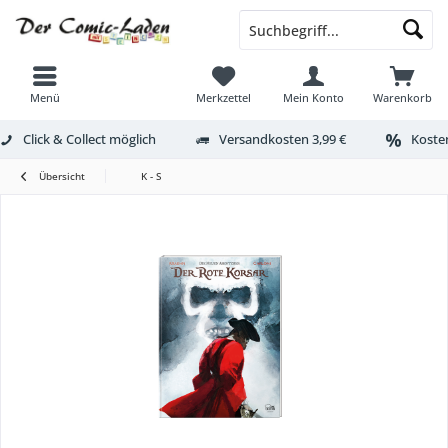
Menü
Merkzettel
Mein Konto
Warenkorb
Click & Collect möglich
Versandkosten 3,99 €
Kosten
Übersicht
K - S