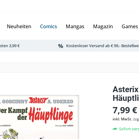
Neuheiten
Comics
Mangas
Magazin
Games
ten 3,99 €
Kostenloser Versand ab € 99,- Bestellwe
Asterix
Häuptl
7,99 €
inkl. MwSt.
zzg
Sofort vers