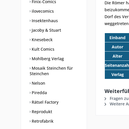
Finix-Comics
Die Römer h
beizukommen
ilovecomics
Dorf des Ver
Insektenhaus
weggetreten
Jacoby & Stuart
Einband
Knesebeck
Autor
Kult Comics
Alter
Mohlberg Verlag
Seitenanzah
Mosaik Steinchen für
Steinchen
Verlag
Nelson
Weiterfüh
Piredda
Fragen zu
Rätsel Factory
Weitere A
Reprodukt
Retrofabrik