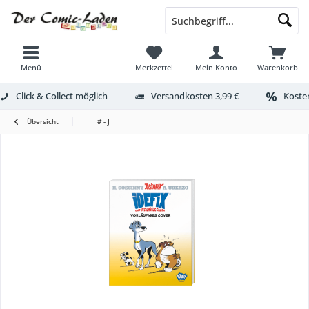
Menü
Merkzettel
Mein Konto
Warenkorb
Click & Collect möglich
Versandkosten 3,99 €
Kosten
Übersicht
# - J