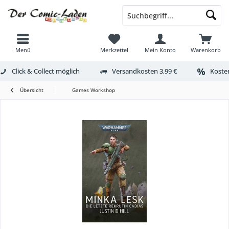
Menü
Merkzettel
Mein Konto
Warenkorb
Click & Collect möglich
Versandkosten 3,99 €
Kosten
Übersicht
Games Workshop