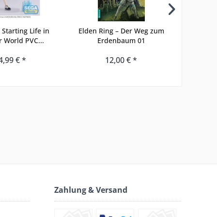
 Starting Life in
Elden Ring – Der Weg zum
The L
 World PVC...
Erdenbaum 01
Twilig
4,99 € *
12,00 € *
Zahlung & Versand