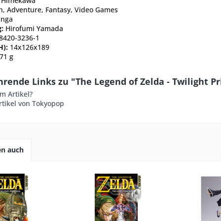
a Himekawa
n
,
Adventure
,
Fantasy
,
Video Games
nga
:
Hirofumi Yamada
8420-3236-1
H):
14x126x189
71 g
rende Links zu "The Legend of Zelda - Twilight Pr
m Artikel?
rtikel von Tokyopop
en auch