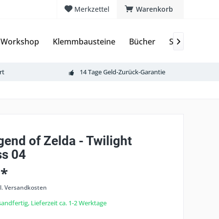
Merkzettel
Warenkorb
 Workshop
Klemmbausteine
Bücher
Sammelkarte

rt
14 Tage Geld-Zurück-Garantie
end of Zelda - Twilight
ss 04
 *
l. Versandkosten
andfertig, Lieferzeit ca. 1-2 Werktage