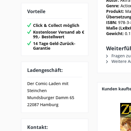
Autor:
Akir
Genre:
Actio
Vorteile
Produkt:
Ma
Übersetzung
ISBN:
978-3-
Click & Collect möglich
Maße (LxBx
Kostenloser Versand ab €
Gewicht:
0.1
99,- Bestellwert
14 Tage Geld-Zurück-
Weiterfüh
Garantie
Fragen zu
Weitere A
Ladengeschäft:
Der Comic-Laden mit
Kunden kauft
Steinchen
Mundsburger Damm 65
22087 Hamburg
Kontakt: