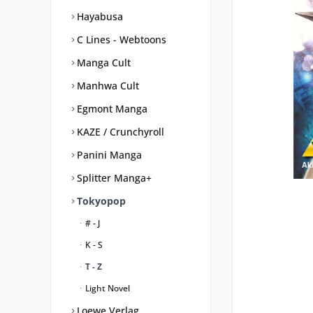
Hayabusa
C Lines - Webtoons
Manga Cult
Manhwa Cult
Egmont Manga
KAZE / Crunchyroll
Panini Manga
Splitter Manga+
Tokyopop
# - J
K - S
T - Z
Light Novel
Loewe Verlag