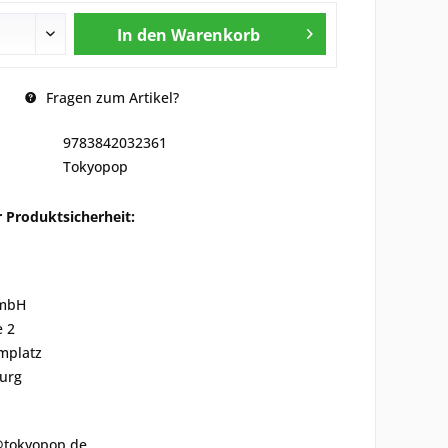
In den
Warenkorb
Fragen zum Artikel?
9783842032361
Tokyopop
 Produktsicherheit:
GmbH
e 2
mplatz
urg
o@tokyopop.de