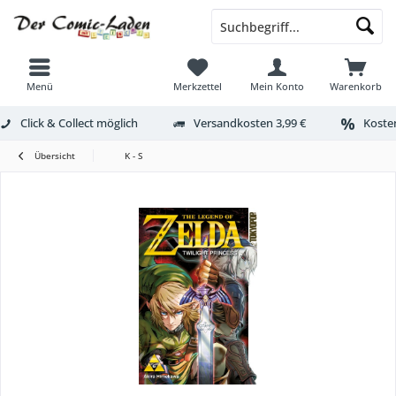
Menü
Merkzettel
Mein Konto
Warenkorb
Click & Collect möglich
Versandkosten 3,99 €
Kosten
Übersicht
K - S