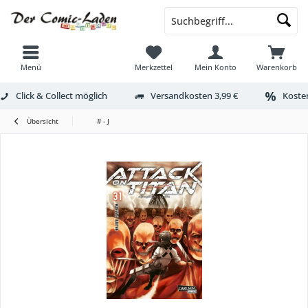
Menü
Merkzettel
Mein Konto
Warenkorb
Click & Collect möglich
Versandkosten 3,99 €
Kosten
Übersicht
# - J