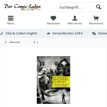
Menü
Merkzettel
Mein Konto
Warenkorb
Click & Collect möglich
Versandkosten 3,99 €
Kosten
Übersicht
# - J