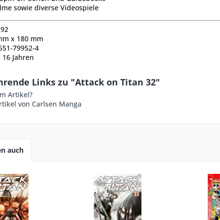
lme sowie diverse Videospiele
192
mm
x
180
mm
-551-79952-4
b 16
Jahren
rende Links zu "Attack on Titan 32"
m Artikel?
rtikel von Carlsen Manga
en auch