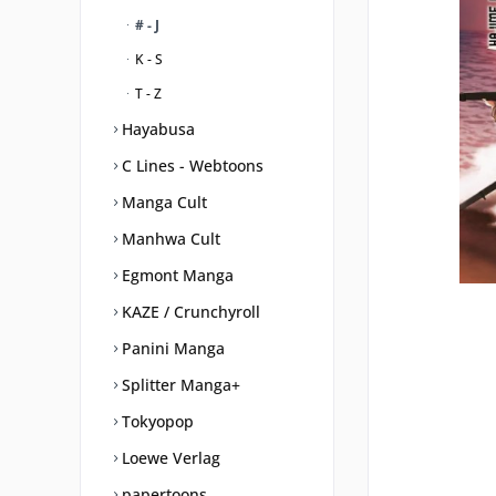
# - J
K - S
T - Z
Hayabusa
C Lines - Webtoons
Manga Cult
Manhwa Cult
Egmont Manga
KAZE / Crunchyroll
Panini Manga
Splitter Manga+
Tokyopop
Loewe Verlag
papertoons