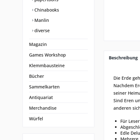
Chinabooks
Manlin
diverse
Magazin
Games Workshop
Beschreibung
Klemmbausteine
Bücher
Die Erde ge
Nachdem Eren
Sammelkarten
seiner Heima
Antiquariat
Sind Eren u
Merchandise
anderen sich
Würfel
Für Lese
Abgeschl
Edle Delu
Mehrere 