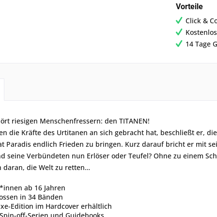
Vorteile
Click & C
Kostenlos
14 Tage G
hört riesigen Menschenfressern: den TITANEN!
 die Kräfte des Urtitanen an sich gebracht hat, beschließt er, di
t Paradis endlich Frieden zu bringen. Kurz darauf bricht er mit s
nd seine Verbündeten nun Erlöser oder Teufel? Ohne zu einem S
 daran, die Welt zu retten…
r*innen ab 16 Jahren
ossen in 34 Bänden
xe-Edition im Hardcover erhältlich
Spin-off-Serien und Guidebooks