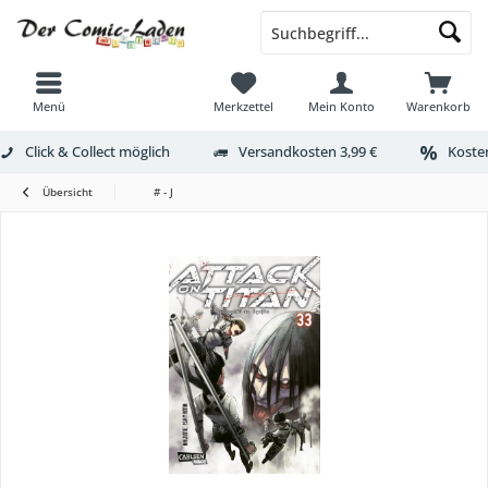
Menü
Merkzettel
Mein Konto
Warenkorb
Click & Collect möglich
Versandkosten 3,99 €
Kosten
Übersicht
# - J