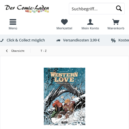
Menü
Merkzettel
Mein Konto
Warenkorb
Click & Collect möglich
Versandkosten 3,99 €
Kosten
Übersicht
T - Z