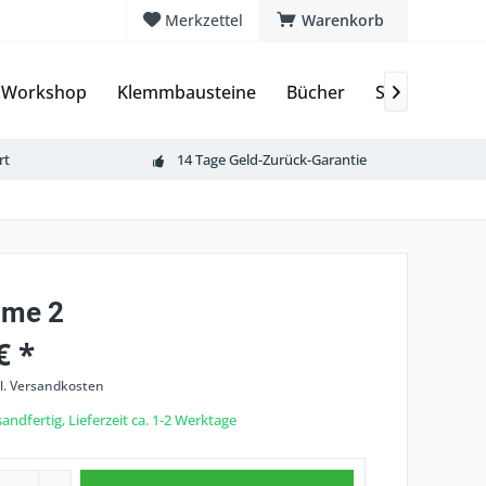
Merkzettel
Warenkorb
 Workshop
Klemmbausteine
Bücher
Sammelkarte

rt
14 Tage Geld-Zurück-Garantie
ome 2
€ *
l. Versandkosten
andfertig, Lieferzeit ca. 1-2 Werktage