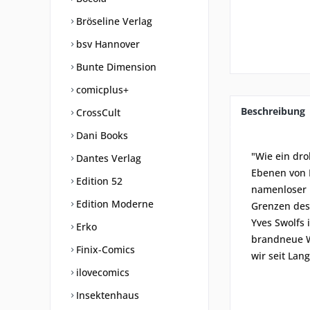
Bröseline Verlag
bsv Hannover
Bunte Dimension
comicplus+
Beschreibung
CrossCult
Dani Books
"Wie ein dro
Dantes Verlag
Ebenen von K
Edition 52
namenloser R
Edition Moderne
Grenzen des
Yves Swolfs 
Erko
brandneue W
Finix-Comics
wir seit Lan
ilovecomics
Insektenhaus