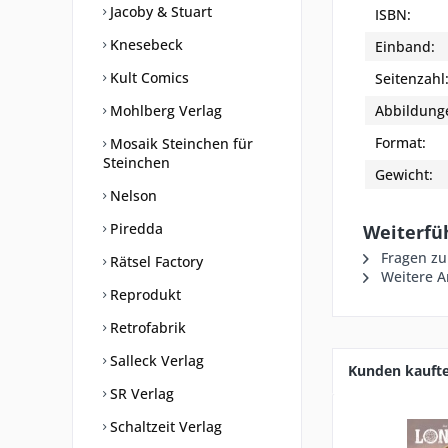
Jacoby & Stuart
ISBN:
Knesebeck
Einband:
Kult Comics
Seitenzahl
Mohlberg Verlag
Abbildung
Format:
Mosaik Steinchen für
Steinchen
Gewicht:
Nelson
Piredda
Weiterfü
Fragen zu
Rätsel Factory
Weitere Ar
Reprodukt
Retrofabrik
Salleck Verlag
Kunden kauft
SR Verlag
Schaltzeit Verlag