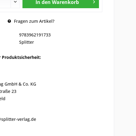
In den
Warenkorb
Fragen zum Artikel?
9783962191733
Splitter
 Produktsicherheit:
lag GmbH & Co. KG
traße 23
eld
@splitter-verlag.de