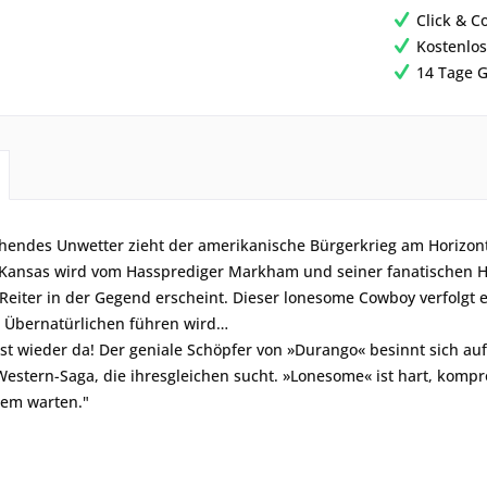
Click & C
Kostenlos
14 Tage G
hendes Unwetter zieht der amerikanische Bürgerkrieg am Horizont
ansas wird vom Hassprediger Markham und seiner fanatischen Hord
eiter in der Gegend erscheint. Dieser lonesome Cowboy verfolgt e
 Übernatürlichen führen wird…
ist wieder da! Der geniale Schöpfer von »Durango« besinnt sich auf
estern-Saga, die ihresgleichen sucht. »Lonesome« ist hart, komp
gem warten."