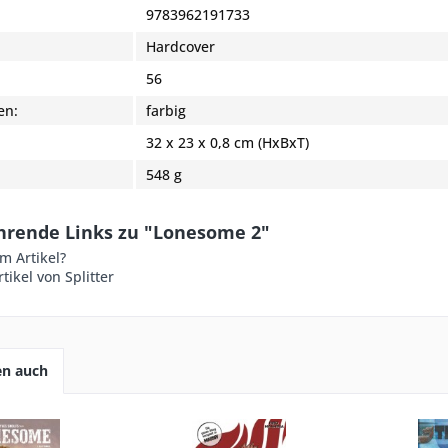
9783962191733
Hardcover
:
56
en:
farbig
32 x 23 x 0,8 cm (HxBxT)
548 g
hrende Links zu "Lonesome 2"
m Artikel?
tikel von Splitter
en auch