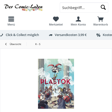
Menü
Merkzettel
Mein Konto
Warenkorb
Click & Collect möglich
Versandkosten 3,99 €
Kosten
Übersicht
K - S