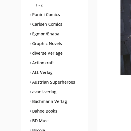
T - Z
Panini Comics
Carlsen Comics
Egmon/Ehapa
Graphic Novels
diverse Verlage
Actionkraft
ALL Verlag
Austrian Superheroes
avant-verlag
Bachmann Verlag
Bahoe Books
BD Must
Bocola