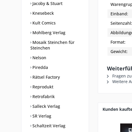
Jacoby & Stuart
Warengrup
Knesebeck
Einband:
Kult Comics
Seitenzahl
Mohlberg Verlag
Abbildung
Format:
Mosaik Steinchen für
Steinchen
Gewicht:
Nelson
Piredda
Weiterfüh
Fragen zu
Rätsel Factory
Weitere Ar
Reprodukt
Retrofabrik
Salleck Verlag
Kunden kauft
SR Verlag
Schaltzeit Verlag