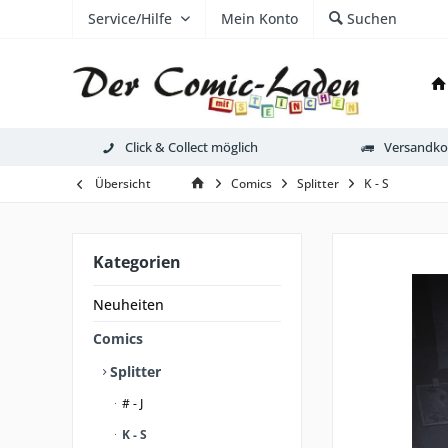
Service/Hilfe
Mein Konto
Suchen
Click & Collect möglich
Versandkos
Übersicht
Comics
Splitter
K - S
Kategorien
Neuheiten
Comics
Splitter
# - J
K - S