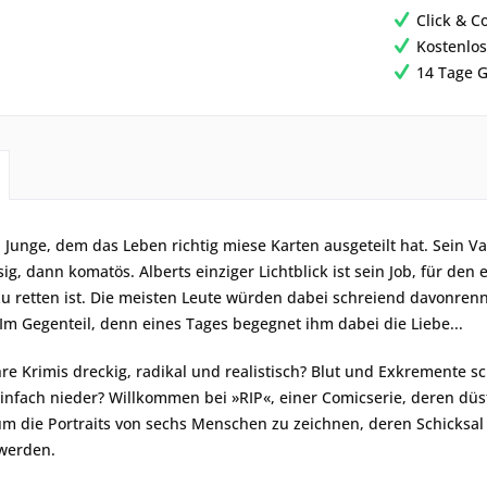
Click & C
Kostenlos
14 Tage G
in Junge, dem das Leben richtig miese Karten ausgeteilt hat. Sein 
sig, dann komatös. Alberts einziger Lichtblick ist sein Job, für d
zu retten ist. Die meisten Leute würden dabei schreiend davonrenn
 Im Gegenteil, denn eines Tages begegnet ihm dabei die Liebe...
re Krimis dreckig, radikal und realistisch? Blut und Exkremente 
einfach nieder? Willkommen bei »RIP«, einer Comicserie, deren dü
m die Portraits von sechs Menschen zu zeichnen, deren Schicksal n
werden.