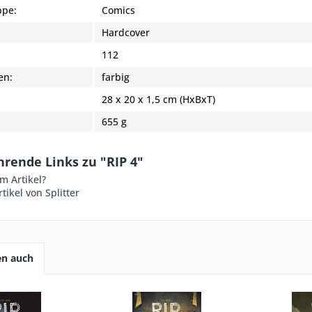
pe:
Comics
Hardcover
:
112
en:
farbig
28 x 20 x 1,5 cm (HxBxT)
655 g
rende Links zu "RIP 4"
m Artikel?
tikel von Splitter
en auch