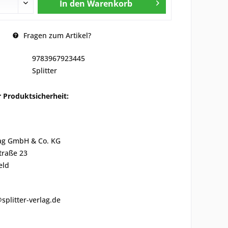
In den
Warenkorb
Fragen zum Artikel?
9783967923445
Splitter
 Produktsicherheit:
lag GmbH & Co. KG
traße 23
eld
@splitter-verlag.de