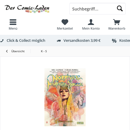
Menü
Merkzettel
Mein Konto
Warenkorb
Click & Collect möglich
Versandkosten 3,99 €
Kosten
Übersicht
K - S