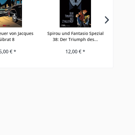
euer von Jacques
Spirou und Fantasio Spezial
FRNCK 1
Gibrat 8
38: Der Triumph des...
5,00 € *
12,00 € *