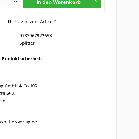
In den
Warenkorb
Fragen zum Artikel?
9783967922653
Splitter
 Produktsicherheit:
lag GmbH & Co. KG
traße 23
eld
@splitter-verlag.de