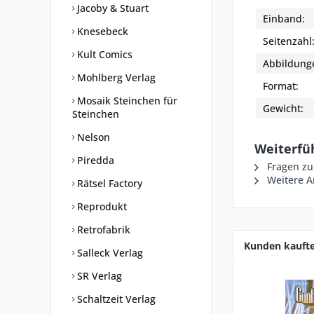
Jacoby & Stuart
Einband:
Knesebeck
Seitenzahl
Kult Comics
Abbildung
Mohlberg Verlag
Format:
Mosaik Steinchen für
Gewicht:
Steinchen
Nelson
Weiterfüh
Piredda
Fragen zu
Weitere Ar
Rätsel Factory
Reprodukt
Retrofabrik
Kunden kauft
Salleck Verlag
SR Verlag
Schaltzeit Verlag