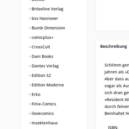
Bröseline Verlag
bsv Hannover
Bunte Dimension
comicplus+
Beschreibung
CrossCult
Dani Books
Schlimm genu
Dantes Verlag
Jahren als »
Edition 52
Aber dass au
Edition Moderne
sogar als Au
sich dran 
Erko
»Resident Al
Finix-Comics
durch feinen
ilovecomics
Beinhaltet H
Insektenhaus
ISBN: