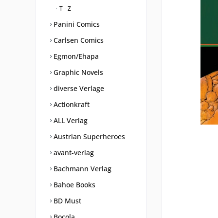
T - Z
Panini Comics
Carlsen Comics
Egmon/Ehapa
Graphic Novels
diverse Verlage
Actionkraft
ALL Verlag
Austrian Superheroes
avant-verlag
Bachmann Verlag
Bahoe Books
BD Must
Bocola