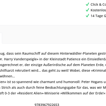
Click & C
Kostenlos
14 Tage G
g, dass sein Raumschiff auf diesem Hinterwäldler-Planeten gestr
Dr. Harry Vanderspeigle« in der Kleinstadt Patience ein Einsiedle
sgerechnet er, der einzige Außerirdische auf dem Planeten Erde,
shilfsarzt rekrutiert wird… das geht zu weit! Wobei, diese »Krim
gewöhnen…
ien« ist so spannend wie charmant und humorvoll: Peter Hogans u
 Strich als auch durch feine Beobachtungsgabe für das, was wir Me
eft 0-3 der »Resident Alien«-Miniserie »Willkommen auf der Erde!«
9783967922653