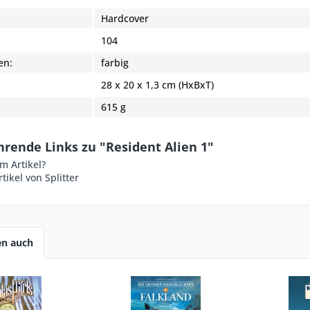
Hardcover
:
104
en:
farbig
28 x 20 x 1,3 cm (HxBxT)
615 g
rende Links zu "Resident Alien 1"
m Artikel?
tikel von Splitter
en auch