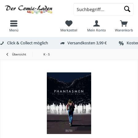
Menü
Merkzettel
Mein Konto
Warenkorb
Click & Collect möglich
Versandkosten 3,99 €
Kosten
Übersicht
K - S