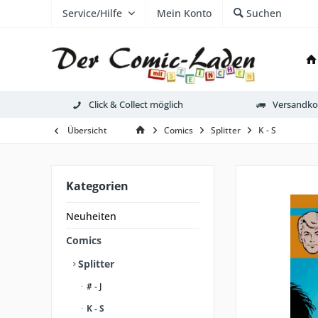
Service/Hilfe
Mein Konto
Suchen
Click & Collect möglich
Versandkos
Übersicht
Comics
Splitter
K - S
Kategorien
Neuheiten
Comics
Splitter
# - J
K - S