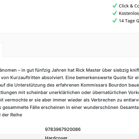
Click & C
Kostenlos
14 Tage G
hänomen – in gut fünfzig Jahren hat Rick Master über siebzig knif
 von Kurzauftritten absolviert. Eine bemerkenswerte Quote für 
 auf die Unterstützung des erfahrenen Kommissars Bourdon bauen
ttlungen mit scheinbar unerklärlichen oder übernatürlichen Vor
it vermochte er sie aber immer wieder als Verbrechen zu entlarv
s gesammelte Fälle erscheinen in einer wunderschönen Gesamtaus
d der Reihe
9783967920086
Hardcover