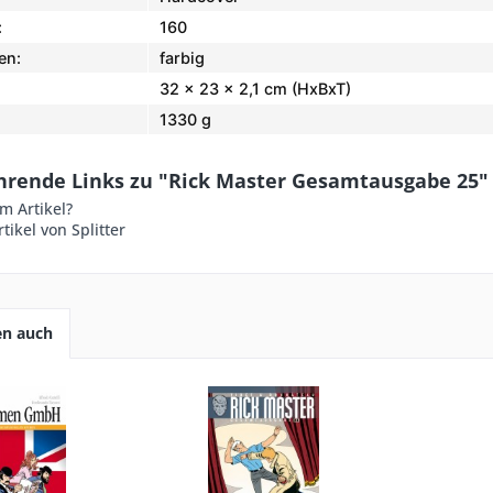
:
160
en:
farbig
32 x 23 x 2,1 cm (HxBxT)
1330 g
hrende Links zu "Rick Master Gesamtausgabe 25"
m Artikel?
tikel von Splitter
en auch