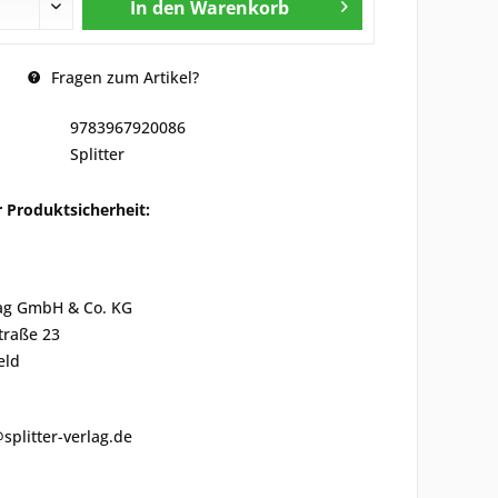
In den
Warenkorb
Fragen zum Artikel?
9783967920086
Splitter
 Produktsicherheit:
lag GmbH & Co. KG
traße 23
eld
@splitter-verlag.de