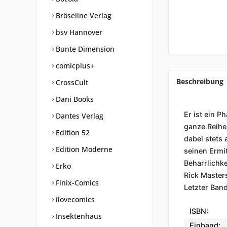
Bröseline Verlag
bsv Hannover
Bunte Dimension
comicplus+
Beschreibung
CrossCult
Dani Books
Er ist ein P
Dantes Verlag
ganze Reihe
Edition 52
dabei stets
Edition Moderne
seinen Ermi
Beharrlichke
Erko
Rick Master
Finix-Comics
Letzter Ban
ilovecomics
ISBN:
Insektenhaus
Einband: