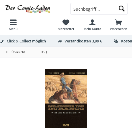
Menü
Merkzettel
Mein Konto
Warenkorb
Click & Collect möglich
Versandkosten 3,99 €
Kosten
Übersicht
# - J