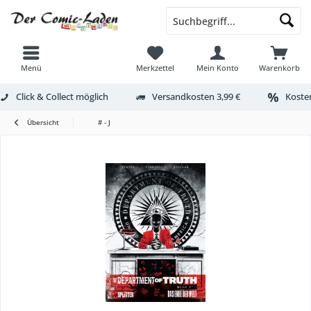
Menü
Merkzettel
Mein Konto
Warenkorb
Click & Collect möglich
Versandkosten 3,99 €
Kosten
Übersicht
# - J