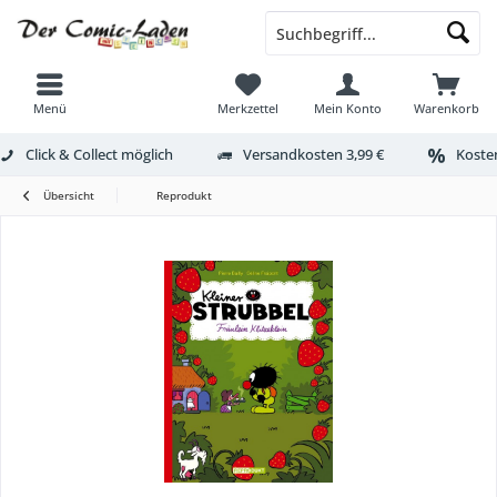
Menü
Merkzettel
Mein Konto
Warenkorb
Click & Collect möglich
Versandkosten 3,99 €
Kosten
Übersicht
Reprodukt