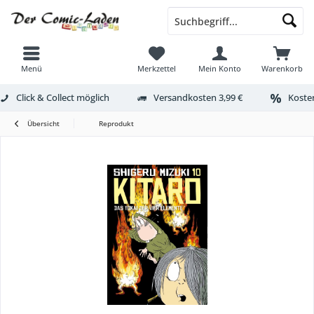
Menü
Merkzettel
Mein Konto
Warenkorb
Click & Collect möglich
Versandkosten 3,99 €
Kosten
Übersicht
Reprodukt