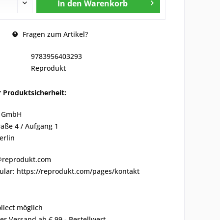
In den
Warenkorb
Fragen zum Artikel?
9783956403293
Reprodukt
 Produktsicherheit:
 GmbH
aße 4 / Aufgang 1
erlin
o@reprodukt.com
ular: https://reprodukt.com/pages/kontakt
ollect möglich
er Versand ab € 99,- Bestellwert