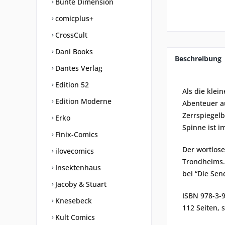
Bunte Dimension
comicplus+
CrossCult
Dani Books
Beschreibung
Dantes Verlag
Edition 52
Als die klei
Edition Moderne
Abenteuer a
Zerrspiegelb
Erko
Spinne ist i
Finix-Comics
Der wortlose
ilovecomics
Trondheims. 
Insektenhaus
bei “Die Sen
Jacoby & Stuart
ISBN 978-3-
Knesebeck
112 Seiten, 
Kult Comics