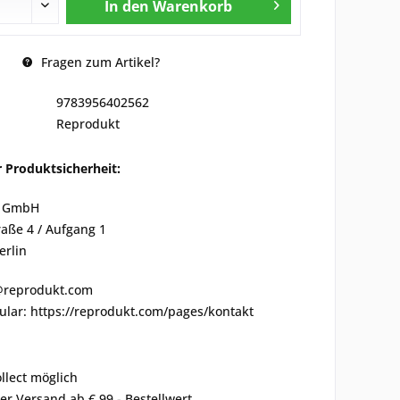
In den
Warenkorb
Fragen zum Artikel?
9783956402562
Reprodukt
 Produktsicherheit:
 GmbH
aße 4 / Aufgang 1
erlin
o@reprodukt.com
ular: https://reprodukt.com/pages/kontakt
ollect möglich
er Versand ab € 99,- Bestellwert