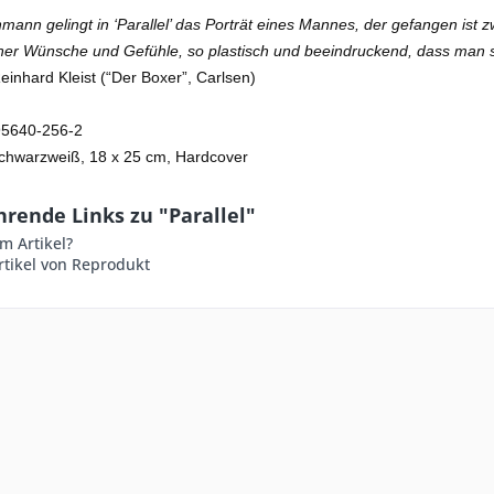
hmann gelingt in ‘Parallel’ das Porträt eines Mannes, der gefangen is
er Wünsche und Gefühle, so plastisch und beeindruckend, dass man sei
einhard Kleist (“Der Boxer”, Carlsen)
95640-256-2
schwarzweiß, 18 x 25 cm, Hardcover
rende Links zu "Parallel"
m Artikel?
rtikel von Reprodukt