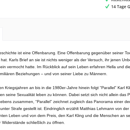
14 Tage G
eschichte ist eine Offenbarung. Eine Offenbarung gegenüber seiner Toc
at. Karls Brief an sie ist nichts weniger als der Versuch, ihr jenen Unbe
sein vermocht hatte. Im Rückblick auf sein Leben erfahren Hella und d
familiären Beziehungen – und von seiner Liebe zu Männern.
en Kriegsjahren an bis in die 1980er-Jahre hinein folgt “Parallel” Karl
n seine Sexualität leben zu können. Dabei setzt sich nicht allein da
Lebens zusammen, “Parallel” zeichnet zugleich das Panorama einer deu
unter Strafe gestellt ist. Eindringlich erzählt Matthias Lehmann von 
mten Leben und von dem Preis, den Karl Kling und die Menschen an sein
er Widerstände schließlich zu öffnen.