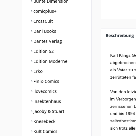
Bunte Dimension
comicplus+
CrossCult
Dani Books
Beschreibung
Dantes Verlag
Edition 52
Karl Klings G
Edition Moderne
abgebrochen h
ein Vater zu 
Erko
zerrütteten 
Finix-Comics
ilovecomics
Von den letzt
im Verborgene
Insektenhaus
zerrissenen 
Jacoby & Stuart
und bis 1994 
Knesebeck
selbstbestim
sich trotz all
Kult Comics