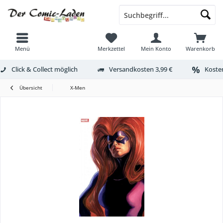
Menü
Merkzettel
Mein Konto
Warenkorb
Click & Collect möglich
Versandkosten 3,99 €
Kosten
Übersicht
X-Men