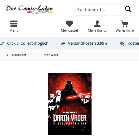
Menü
Merkzettel
Mein Konto
Warenkorb
Click & Collect möglich
Versandkosten 3,99 €
Kosten
Übersicht
Star Wars