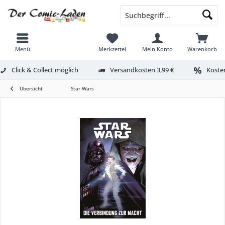
Menü
Merkzettel
Mein Konto
Warenkorb
Click & Collect möglich
Versandkosten 3,99 €
Kosten
Übersicht
Star Wars