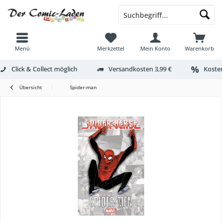
Menü
Merkzettel
Mein Konto
Warenkorb
Click & Collect möglich
Versandkosten 3,99 €
Kosten
Übersicht
Spider-man