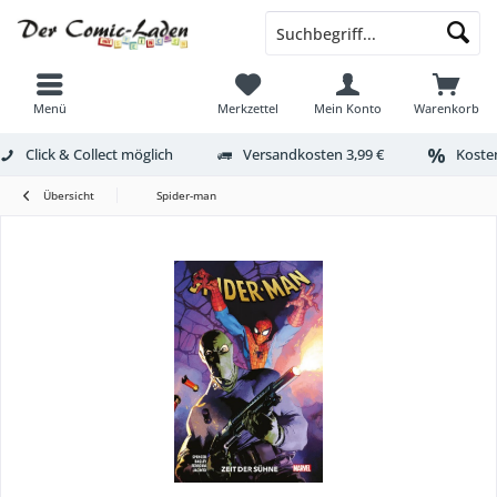
Menü
Merkzettel
Mein Konto
Warenkorb
Click & Collect möglich
Versandkosten 3,99 €
Kosten
Übersicht
Spider-man